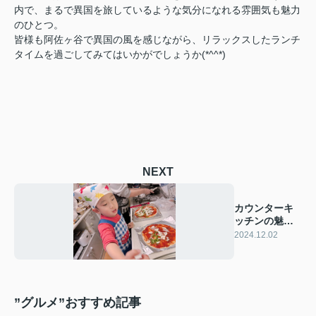
内で、まるで異国を旅しているような気分になれる雰囲気も魅力
のひとつ。
皆様も阿佐ヶ谷で異国の風を感じながら、リラックスしたランチ
タイムを過ごしてみてはいかがでしょうか(*^^*)
NEXT
カウンターキ
ッチンの魅力
とそのメリッ
2024.12.02
ト
”グルメ”おすすめ記事