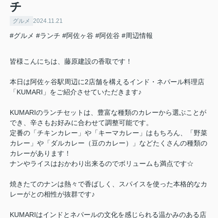
チ
グルメ
2024.11.21
#グルメ
#ランチ
#阿佐ヶ谷
#阿佐谷
#周辺情報
皆様こんにちは、藤原建設の香取です！
本日は阿佐ヶ谷駅周辺に2店舗を構えるインド・ネパール料理店
「KUMARI」をご紹介させていただきます♪
KUMARIのランチセットは、豊富な種類のカレーから選ぶことが
でき、辛さもお好みに合わせて調整可能です。
定番の「チキンカレー」や「キーマカレー」はもちろん、「野菜
カレー」や「ダルカレー（豆のカレー）」などたくさんの種類の
カレーがあります！
ナンやライスはおかわり出来るのでボリュームも満点です☆
焼きたてのナンは熱々で香ばしく、スパイスを使った本格的なカ
レーがとの相性が抜群です♪
KUMARIはインドとネパールの文化を感じられる温かみのある店