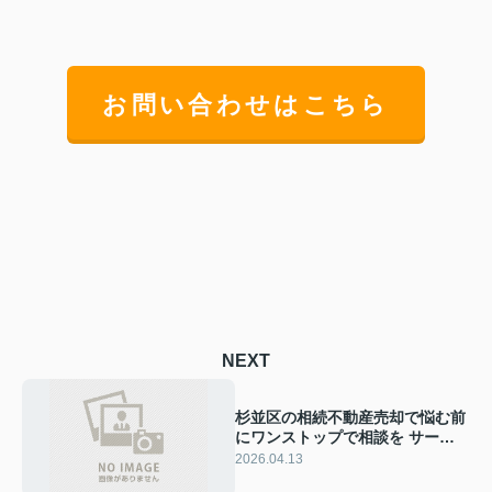
お問い合わせはこちら
NEXT
杉並区の相続不動産売却で悩む前
にワンストップで相談を サービ
スの流れや専門家選びの注意点を
2026.04.13
解説