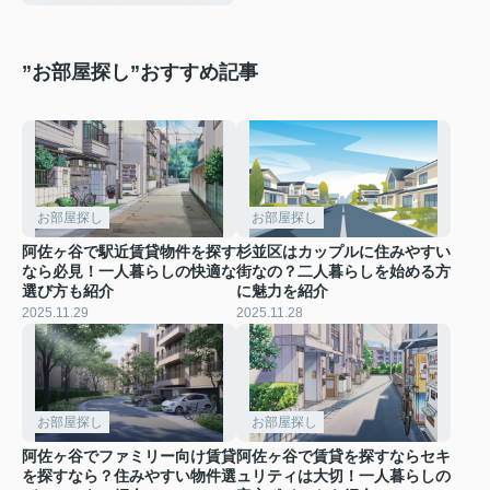
”お部屋探し”おすすめ記事
お部屋探し
お部屋探し
阿佐ヶ谷で駅近賃貸物件を探す
杉並区はカップルに住みやすい
なら必見！一人暮らしの快適な
街なの？二人暮らしを始める方
選び方も紹介
に魅力を紹介
2025.11.29
2025.11.28
お部屋探し
お部屋探し
阿佐ヶ谷でファミリー向け賃貸
阿佐ヶ谷で賃貸を探すならセキ
を探すなら？住みやすい物件選
ュリティは大切！一人暮らしの