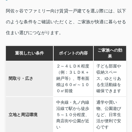
阿佐ヶ谷でファミリー向け賃貸一戸建てを選ぶ際には、以下
のような条件をご確認いただくと、ご家族が快適に暮らせる
住まい選びにつながります。
ご家族への効
重視したい条件
ポイントの内容
果
２～４ＬＤＫ程度
子ども部屋や
（例：３ＬＤＫ＋
収納スペー
間取り・広さ
納戸等）、専有面
ス、ゆとりあ
積は６０㎡～１０
る生活動線を
０㎡前後
確保できます
中央線・丸ノ内線
通学や買い
沿線で駅から徒歩
物、公園遊び
立地と周辺環境
５～１０分程度、
など、日常生
商店街や公園が近
活が便利で安
い
心です