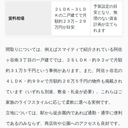
予算設定の目
２ＬＤＫ～３ＬＤ
安となり、無
Ｋの二戸建てで月
賃料相場
理のない資金
額約２３万～２９
計画が立てら
万円が目安
れます
間取りについては、例えばスマイティで紹介されている阿佐
ヶ谷南３丁目の一戸建てでは、２ＳＬＤＫ・約９２㎡で月額
約３１万５千円という事例があります。また、阿佐ヶ谷北の
４ＬＤＫ・約９９㎡で月額約２６万５千円の物件も掲載され
ています（いずれも別途、敷金・礼金が必要）。これらはご
家族のライフスタイルに応じて柔軟に選べる実例です。
立地については、駅から徒歩圏内であれば通勤・通学に便利
であるのみならず、商店街や公園へのアクセスも良好です。