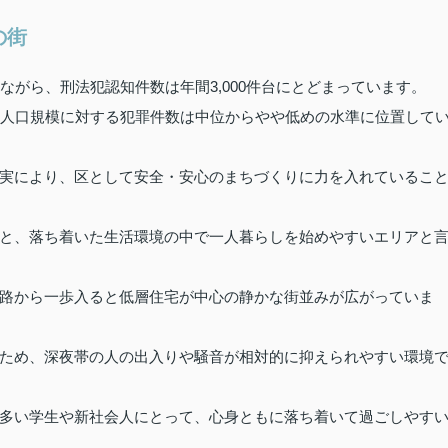
の街
ながら、刑法犯認知件数は年間3,000件台にとどまっています。
、人口規模に対する犯罪件数は中位からやや低めの水準に位置して
実により、区として安全・安心のまちづくりに力を入れているこ
と、落ち着いた生活環境の中で一人暮らしを始めやすいエリアと
路から一歩入ると低層住宅が中心の静かな街並みが広がっていま
ため、深夜帯の人の出入りや騒音が相対的に抑えられやすい環境
多い学生や新社会人にとって、心身ともに落ち着いて過ごしやす