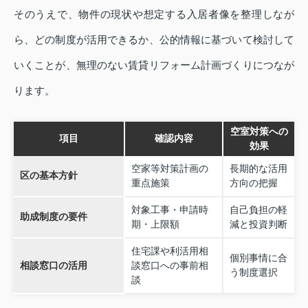
そのうえで、物件の現状や想定する入居者像を整理しなが
ら、どの制度が活用できるか、公的情報に基づいて検討して
いくことが、無理のない賃貸リフォーム計画づくりにつなが
ります。
空室対策への
項目
確認内容
効果
空家等対策計画の
長期的な活用
区の基本方針
重点施策
方向の把握
対象工事・申請時
自己負担の軽
助成制度の要件
期・上限額
減と投資判断
住宅課や利活用相
個別事情に合
相談窓口の活用
談窓口への事前相
う制度選択
談