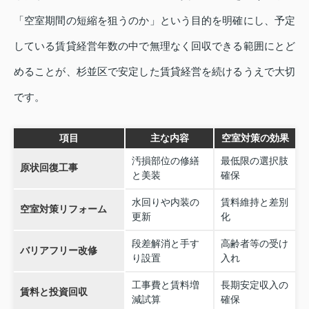
「空室期間の短縮を狙うのか」という目的を明確にし、予定
している賃貸経営年数の中で無理なく回収できる範囲にとど
めることが、杉並区で安定した賃貸経営を続けるうえで大切
です。
項目
主な内容
空室対策の効果
汚損部位の修繕
最低限の選択肢
原状回復工事
と美装
確保
水回りや内装の
賃料維持と差別
空室対策リフォーム
更新
化
段差解消と手す
高齢者等の受け
バリアフリー改修
り設置
入れ
工事費と賃料増
長期安定収入の
賃料と投資回収
減試算
確保