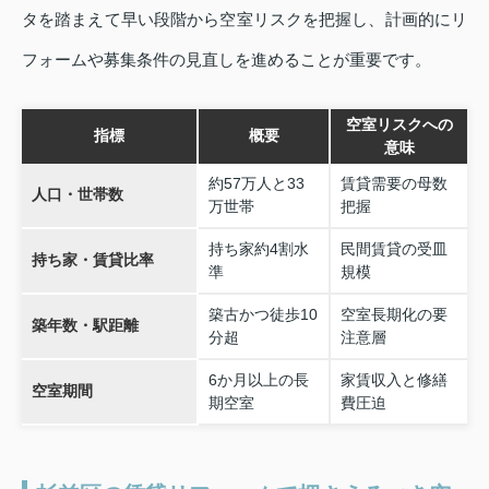
タを踏まえて早い段階から空室リスクを把握し、計画的にリ
フォームや募集条件の見直しを進めることが重要です。
空室リスクへの
指標
概要
意味
約57万人と33
賃貸需要の母数
人口・世帯数
万世帯
把握
持ち家約4割水
民間賃貸の受皿
持ち家・賃貸比率
準
規模
築古かつ徒歩10
空室長期化の要
築年数・駅距離
分超
注意層
6か月以上の長
家賃収入と修繕
空室期間
期空室
費圧迫