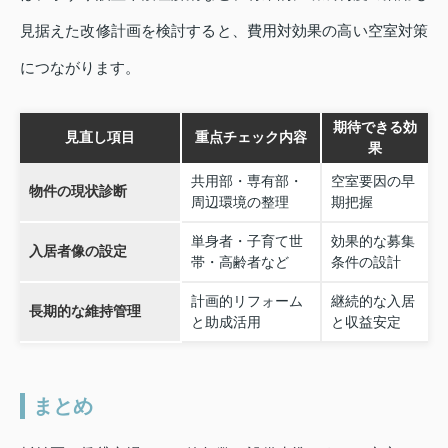
見据えた改修計画を検討すると、費用対効果の高い空室対策
につながります。
期待できる効
見直し項目
重点チェック内容
果
共用部・専有部・
空室要因の早
物件の現状診断
周辺環境の整理
期把握
単身者・子育て世
効果的な募集
入居者像の設定
帯・高齢者など
条件の設計
計画的リフォーム
継続的な入居
長期的な維持管理
と助成活用
と収益安定
まとめ