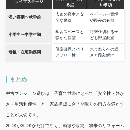
ライフステージ
る点
い事項
広めの寝室と安
ベビーカー置場
添い寝期〜就学前
全な動線
や段差の有無
学習スペースと
将来仕切れる子
小学生〜中学生期
静かな個室
ども部屋配置
個室確保とバリ
水まわりへの近
老後・在宅勤務期
アフリー性
さと段差解消
まとめ
中古マンション選びは、子育て世帯にとって「安全性・静か
さ・生活利便性」と、家族構成に合う間取りの両方を満たす
ことが大切です。
2LDKか3LDKかだけでなく、動線や収納、将来のリフォーム