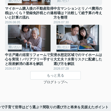
買いたい
買いたい
マイホーム購入後の不動産取得
中古マンションとリノベ費用の
税はいくら？登録免許税との違
相場は？比較して総予算の考え
いと計算の流れ
方を整理
2026.08.05
2026.07.30
買いたい
買いたい
中古戸建の浴室リフォームで安
浸水想定区域でのマイホームは
心を実現！バリアフリー手すり
大丈夫？水害リスクに配慮した
と段差解消の基本を解説
選び方を解説
2026.07.29
2026.07.28
もっと見る
ブログトップへ
ンで子育て世帯はどう選ぶ？間取りの選び方と将来を見据えたポイント