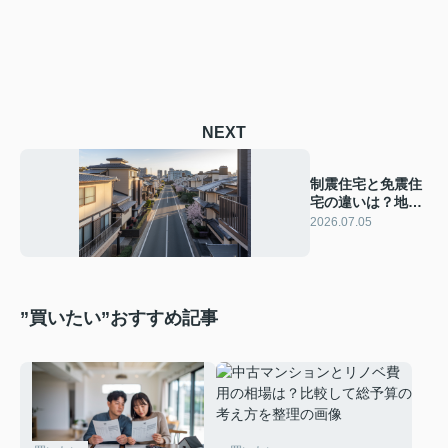
NEXT
制震住宅と免震住
宅の違いは？地震
に強い家選びの比
2026.07.05
較ポイント
”買いたい”おすすめ記事