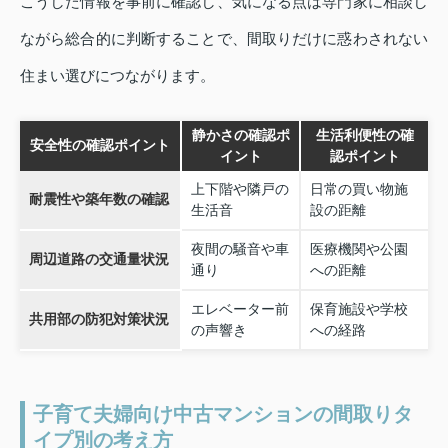
こうした情報を事前に確認し、気になる点は専門家に相談し
ながら総合的に判断することで、間取りだけに惑わされない
住まい選びにつながります。
静かさの確認ポ
生活利便性の確
安全性の確認ポイント
イント
認ポイント
上下階や隣戸の
日常の買い物施
耐震性や築年数の確認
生活音
設の距離
夜間の騒音や車
医療機関や公園
周辺道路の交通量状況
通り
への距離
エレベーター前
保育施設や学校
共用部の防犯対策状況
の声響き
への経路
子育て夫婦向け中古マンションの間取りタ
イプ別の考え方