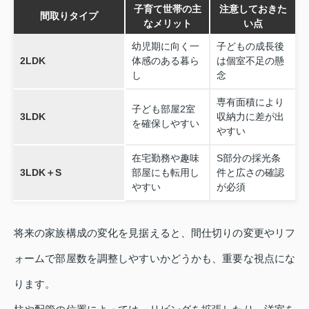
子育て世帯の主
注意しておきた
間取りタイプ
なメリット
い点
幼児期に向く一
子どもの成長後
2LDK
体感のある暮ら
は個室不足の懸
し
念
専有面積により
子ども部屋2室
3LDK
収納力に差が出
を確保しやすい
やすい
在宅勤務や趣味
S部分の採光条
3LDK＋S
部屋にも転用し
件と広さの確認
やすい
が必須
将来の家族構成の変化を見据えると、間仕切りの変更やリフ
ォームで部屋数を調整しやすいかどうかも、重要な視点にな
ります。