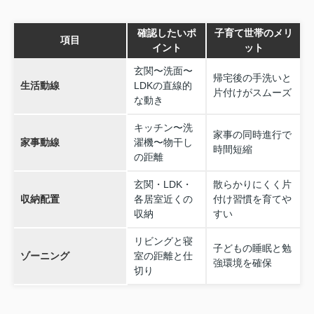
確認したいポ
子育て世帯のメリ
項目
イント
ット
玄関〜洗面〜
帰宅後の手洗いと
生活動線
LDKの直線的
片付けがスムーズ
な動き
キッチン〜洗
家事の同時進行で
家事動線
濯機〜物干し
時間短縮
の距離
玄関・LDK・
散らかりにくく片
収納配置
各居室近くの
付け習慣を育てや
収納
すい
リビングと寝
子どもの睡眠と勉
ゾーニング
室の距離と仕
強環境を確保
切り