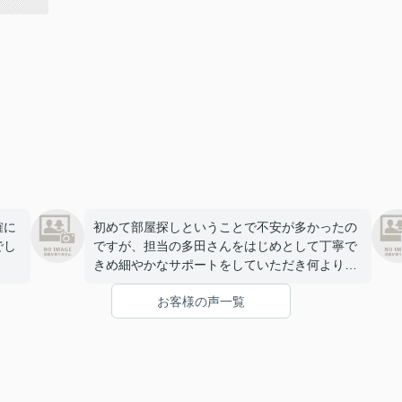
確に
初めて部屋探しということで不安が多かったの
でし
ですが、担当の多田さんをはじめとして丁寧で
きめ細やかなサポートをしていただき何よりも
ご連絡が早く信頼ができる方だなと思いまし
お客様の声一覧
た！
また、内見から契約成立まで迅速に進めること
ができました。
こちらの都合で返事が遅くなった際も管理会社
に掛け合ってくださるなど、終始安心できる対
応をして頂きました！