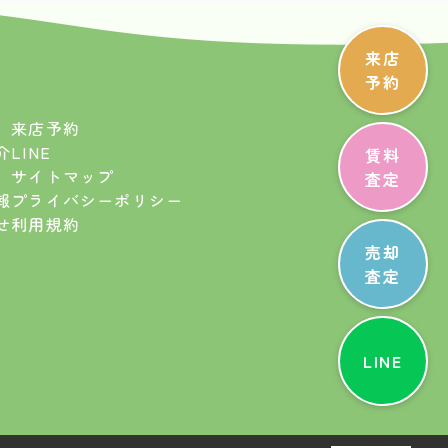
来店
予約
来店予約
介
LINE
賃料
サイトマップ
査定
報
プライバシーポリシー
せ
利用規約
売却
査定
LINE