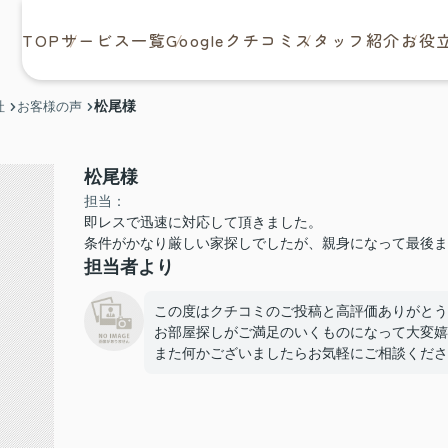
TOP
サービス一覧
Googleクチコミ
スタッフ紹介
お役
松尾様
社
お客様の声
松尾様
担当：
即レスで迅速に対応して頂きました。
条件がかなり厳しい家探しでしたが、親身になって最後ま
担当者より
この度はクチコミのご投稿と高評価ありがとう
お部屋探しがご満足のいくものになって大変嬉
また何かございましたらお気軽にご相談くださ