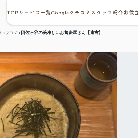
TOP
サービス一覧
Googleクチコミ
スタッフ紹介
お役
阿佐ヶ谷の美味しいお蕎麦屋さん【達吉】
社
ブログ