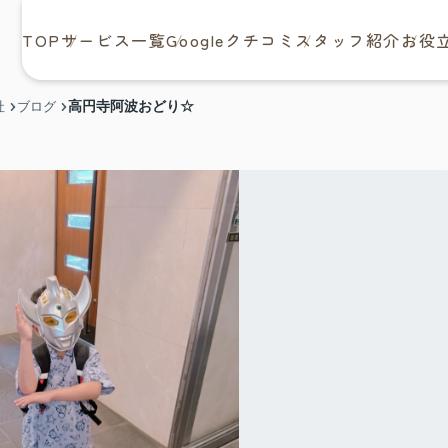
TOP
サービス一覧
Googleクチコミ
スタッフ紹介
お役
高円寺阿波おどり☆
社
ブログ