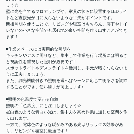
ょう☆
壁に光を当てるフロアランプや、家具の後ろに設置するLEDライ
トなど直接光が目に入らないような工夫がポイントです。
間接照明を使うことで、リビングや寝室はもちろん、廊下やトイ
レなどの小さな空間でも居心地の良い空間を作り出すことができ
ます！
◾️作業スペースには実用的な照明を
キッチンやデスク周りなど、集中して作業を行う場所には明るさ
と視認性を重視した照明が必要です！
スポットライトやデスクライトを活用し、手元が暗くならないよ
うに工夫しましょう。
また、調光機能付きの照明を選べばシーンに応じて明るさを調節
することができ、使い勝手が向上します♪
◾️照明の色温度で変わる印象
照明の「色温度」にも注目しましょう☆
昼白色のような青白い光は、集中力を高め作業に適した空間を作
り出します。
一方で、電球色のような暖かみのある光はリラックス効果があ
り、リビングや寝室に最適です！