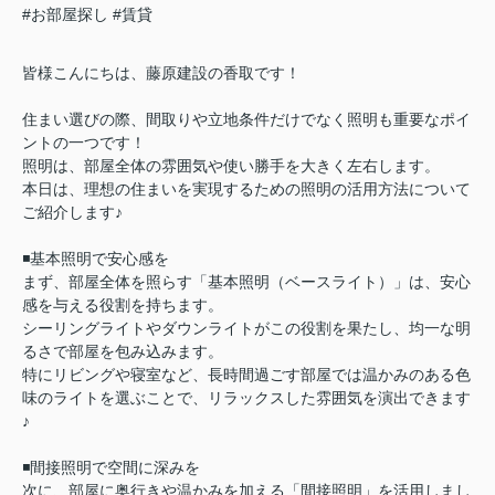
#お部屋探し
#賃貸
皆様こんにちは、藤原建設の香取です！
住まい選びの際、間取りや立地条件だけでなく照明も重要なポイ
ントの一つです！
照明は、部屋全体の雰囲気や使い勝手を大きく左右します。
本日は、理想の住まいを実現するための照明の活用方法について
ご紹介します♪
◾️基本照明で安心感を
まず、部屋全体を照らす「基本照明（ベースライト）」は、安心
感を与える役割を持ちます。
シーリングライトやダウンライトがこの役割を果たし、均一な明
るさで部屋を包み込みます。
特にリビングや寝室など、長時間過ごす部屋では温かみのある色
味のライトを選ぶことで、リラックスした雰囲気を演出できます
♪
◾️間接照明で空間に深みを
次に、部屋に奥行きや温かみを加える「間接照明」を活用しまし