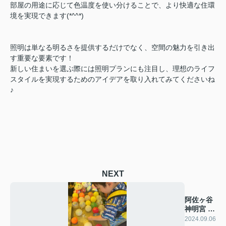
部屋の用途に応じて色温度を使い分けることで、より快適な住環
境を実現できます(*^^*)
照明は単なる明るさを提供するだけでなく、空間の魅力を引き出
す重要な要素です！
新しい住まいを選ぶ際には照明プランにも注目し、理想のライフ
スタイルを実現するためのアイデアを取り入れてみてくださいね
♪
NEXT
阿佐ヶ谷
神明宮 例
大祭☆
2024.09.06