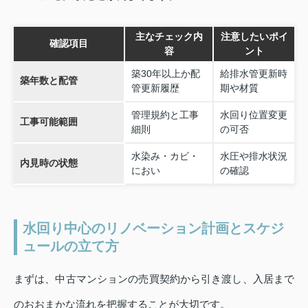
主なチェック内
注意したいポイ
確認項目
容
ント
築30年以上か配
給排水管更新時
築年数と配管
管更新履歴
期や材質
管理規約と工事
水回り位置変更
工事可能範囲
細則
の可否
水染み・カビ・
水圧や排水状況
内見時の状態
におい
の確認
水回り中心のリノベーション計画とスケジ
ュールの立て方
まずは、中古マンションの売買契約から引き渡し、入居まで
のおおまかな流れを把握することが大切です。