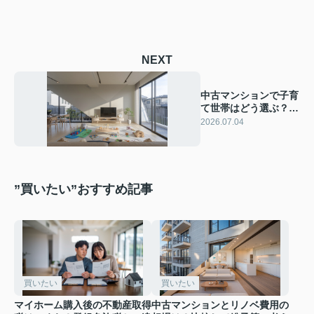
NEXT
中古マンションで子育
て世帯はどう選ぶ？間
取りの選び方と将来を
2026.07.04
見据えたポイント
”買いたい”おすすめ記事
買いたい
買いたい
マイホーム購入後の不動産取得
中古マンションとリノベ費用の