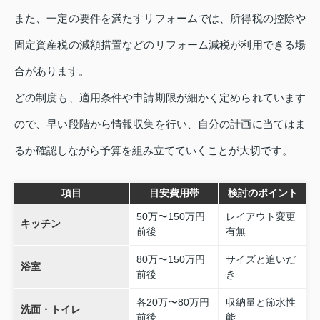
また、一定の要件を満たすリフォームでは、所得税の控除や
固定資産税の減額措置などのリフォーム減税が利用できる場
合があります。
どの制度も、適用条件や申請期限が細かく定められています
ので、早い段階から情報収集を行い、自分の計画に当てはま
るか確認しながら予算を組み立てていくことが大切です。
項目
目安費用帯
検討のポイント
50万〜150万円
レイアウト変更
キッチン
前後
有無
80万〜150万円
サイズと追いだ
浴室
前後
き
各20万〜80万円
収納量と節水性
洗面・トイレ
前後
能