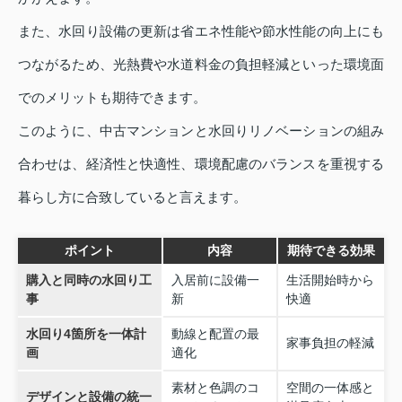
また、水回り設備の更新は省エネ性能や節水性能の向上にも
つながるため、光熱費や水道料金の負担軽減といった環境面
でのメリットも期待できます。
このように、中古マンションと水回りリノベーションの組み
合わせは、経済性と快適性、環境配慮のバランスを重視する
暮らし方に合致していると言えます。
ポイント
内容
期待できる効果
購入と同時の水回り工
入居前に設備一
生活開始時から
事
新
快適
水回り4箇所を一体計
動線と配置の最
家事負担の軽減
画
適化
素材と色調のコ
空間の一体感と
デザインと設備の統一