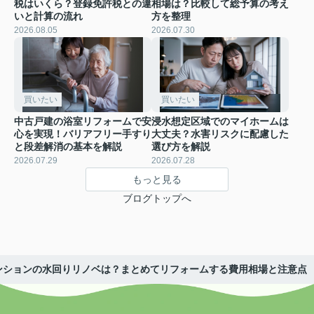
税はいくら？登録免許税との違
相場は？比較して総予算の考え
いと計算の流れ
方を整理
2026.08.05
2026.07.30
買いたい
買いたい
中古戸建の浴室リフォームで安
浸水想定区域でのマイホームは
心を実現！バリアフリー手すり
大丈夫？水害リスクに配慮した
と段差解消の基本を解説
選び方を解説
2026.07.29
2026.07.28
もっと見る
ブログトップへ
ンションの水回りリノベは？まとめてリフォームする費用相場と注意点